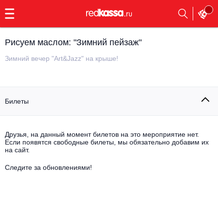
с
9:00
до
23:00
Рисуем маслом: "Зимний пейзаж"
Заказать
обратный
Зимний вечер "Art&Jazz" на крыше!
звонок
Главная
Все события
Билеты
Выбрать мероприятие
Инди
Все события
Как купить
Электронная музыка
Друзья, на данный момент билетов на это мероприятие нет.
Если появятся свободные билеты, мы обязательно добавим их
на сайт.
Rap, hip-hop, RnB
Все события
Следите за обновлениями!
Контакты
Панк
Поэтический вечер
Все события
Выбрать другой город
Концерты на теплоходе
Опера