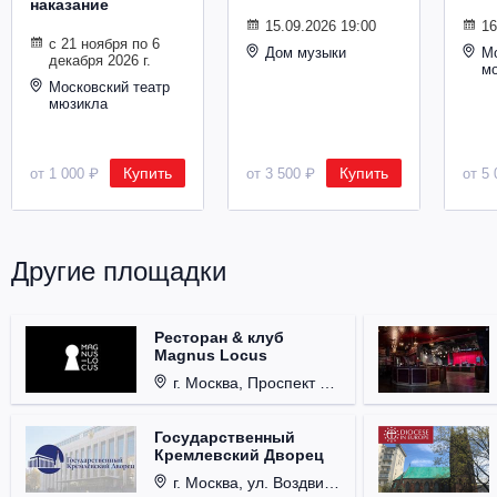
наказание
Металл
15.09.2026 19:00
16
с 21 ноября по 6
Дом музыки
Мо
декабря 2026 г.
м
Московский театр
мюзикла
Купить
Купить
от 1 000 ₽
от 3 500 ₽
от 5 
Другие площадки
Ресторан & клуб
Magnus Locus
г. Москва, Проспект Мира, д. 12, стр. 9.
Государственный
Кремлевский Дворец
г. Москва, ул. Воздвиженка, д. 1, Кремль.