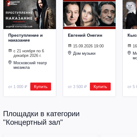
Металл
Преступление и
Евгений Онегин
Кыс
наказание
15.09.2026 19:00
16
с 21 ноября по 6
Дом музыки
Мо
декабря 2026 г.
м
Московский театр
мюзикла
Купить
Купить
от 1 000 ₽
от 3 500 ₽
от 5 
Площадки в категории
"Концертный зал"