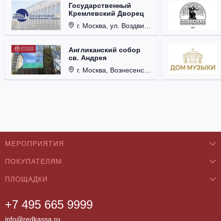
Государственный
Кремлевский Дворец
г. Москва, ул. Воздвиженка, д. 1, Кремль.
Англиканский собор
св. Андрея
г. Москва, Вознесенский пер., д. 8/5, стр. 3.
МЕРОПРИЯТИЯ
ПОКУПАТЕЛЯМ
Концерты
ПЛОЩАДКИ
О нас
Классика
+7 495 665 9999
Бар/Ресторан/Кафе
Как купить
Театры
info@redkassa.ru
Клуб