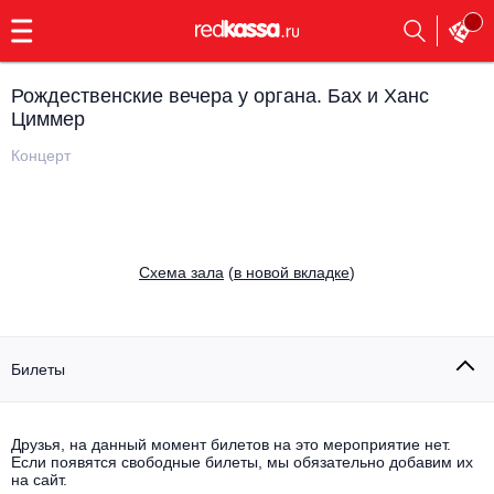
с
9:00
до
23:00
Рождественские вечера у органа. Бах и Ханс
Заказать
Циммер
обратный
звонок
Концерт
Главная
Все события
Выбрать мероприятие
Инди
Все события
Cхема зала
(
в новой вкладке
)
Как купить
Электронная музыка
Rap, hip-hop, RnB
Все события
Билеты
Контакты
Панк
Поэтический вечер
Все события
Друзья, на данный момент билетов на это мероприятие нет.
Выбрать другой город
Концерты на теплоходе
Если появятся свободные билеты, мы обязательно добавим их
Опера
на сайт.