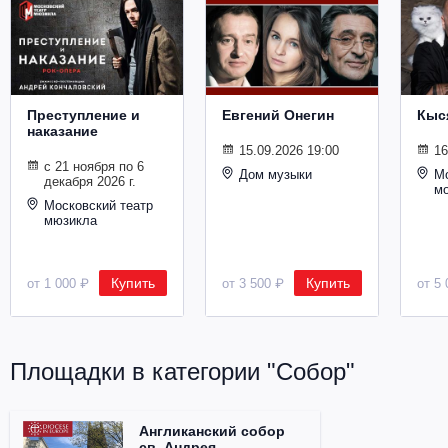
Металл
Преступление и
Евгений Онегин
Кыс
наказание
15.09.2026 19:00
16
с 21 ноября по 6
Дом музыки
Мо
декабря 2026 г.
м
Московский театр
мюзикла
Купить
Купить
от 1 000 ₽
от 3 500 ₽
от 5 
Площадки в категории "Собор"
Англиканский собор
св. Андрея