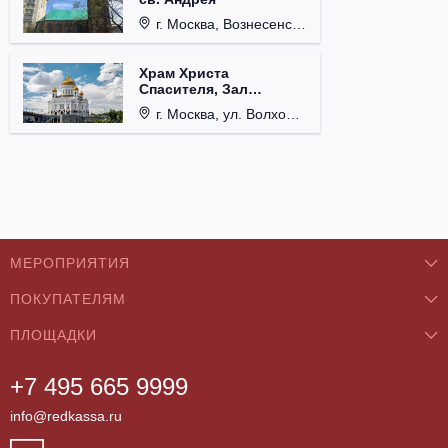
г. Москва, Вознесенский пер., д. 8/5, стр. 3.
Храм Христа
Спасителя, Зал
Церковных Соборов
г. Москва, ул. Волхонка, д. 15.
МЕРОПРИЯТИЯ
ПОКУПАТЕЛЯМ
Концерты
ПЛОЩАДКИ
О нас
Классика
+7 495 665 9999
Бар/Ресторан/Кафе
Как купить
Театры
info@redkassa.ru
Клуб
Возврат билетов
Фестивали