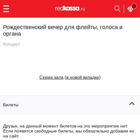
с
9:00
до
23:00
Рождественский вечер для флейты, голоса и
Заказать
органа
обратный
звонок
Концерт
Главная
Все события
Выбрать мероприятие
Инди
Все события
Cхема зала
(
в новой вкладке
)
Как купить
Электронная музыка
Rap, hip-hop, RnB
Все события
Билеты
Контакты
Панк
Поэтический вечер
Все события
Друзья, на данный момент билетов на это мероприятие нет.
Выбрать другой город
Концерты на теплоходе
Если появятся свободные билеты, мы обязательно добавим их
Опера
на сайт.