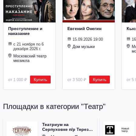
Металл
Преступление и
Евгений Онегин
Кыс
наказание
15.09.2026 19:00
16
с 21 ноября по 6
Дом музыки
Мо
декабря 2026 г.
м
Московский театр
мюзикла
Купить
Купить
от 1 000 ₽
от 3 500 ₽
от 5 
Площадки в категории "Театр"
Театриум на
Серпуховке п/р Терезы
Дуровой