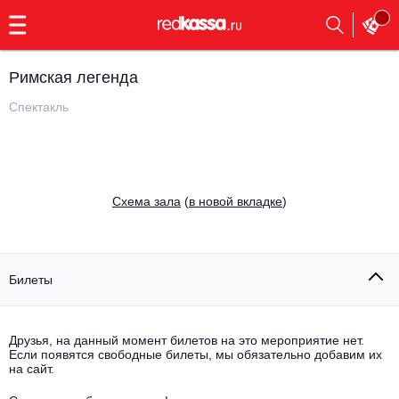
с
9:00
до
23:00
Римская легенда
Заказать
обратный
Спектакль
звонок
Главная
Все события
Выбрать мероприятие
Инди
Cхема зала
(
в новой вкладке
)
Все события
Как купить
Электронная музыка
Rap, hip-hop, RnB
Билеты
Все события
Контакты
Панк
Поэтический вечер
Друзья, на данный момент билетов на это мероприятие нет.
Если появятся свободные билеты, мы обязательно добавим их
Все события
Выбрать другой город
Концерты на теплоходе
на сайт.
Опера