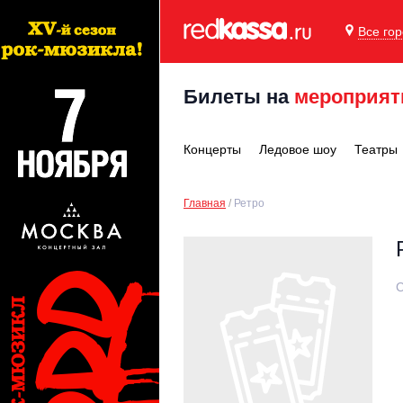
Все го
Билеты на
мероприят
Концерты
Ледовое шоу
Театры
Главная
Ретро
С