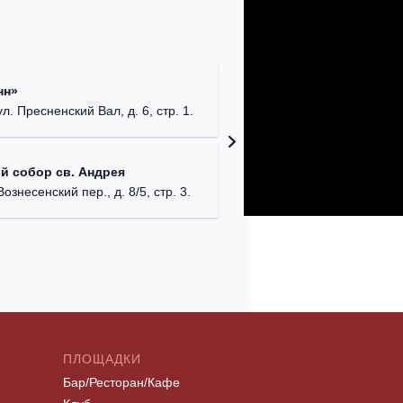
Римско-
нн»
г. Москв
ул. Пресненский Вал, д. 6, стр. 1.
Храм Хр
й собор св. Андрея
Соборо
Вознесенский пер., д. 8/5, стр. 3.
г. Моск
ПЛОЩАДКИ
Бар/Ресторан/Кафе