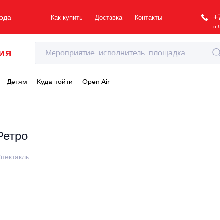
+
рода
Как купить
Доставка
Контакты
с 
ия
Детям
Куда пойти
Open Air
Ретро
пектакль