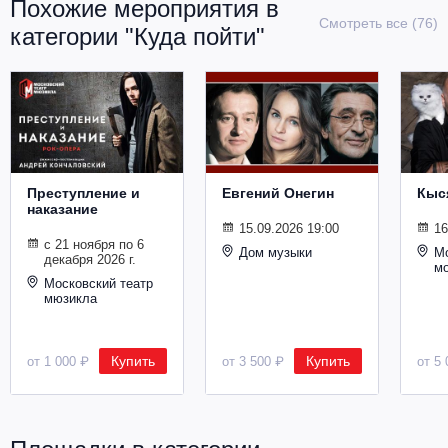
Похожие мероприятия в
Металл
Смотреть все (76)
категории "Куда пойти"
Преступление и
Евгений Онегин
Кыс
наказание
15.09.2026 19:00
16
с 21 ноября по 6
Дом музыки
Мо
декабря 2026 г.
м
Московский театр
мюзикла
Купить
Купить
от 1 000 ₽
от 3 500 ₽
от 5 