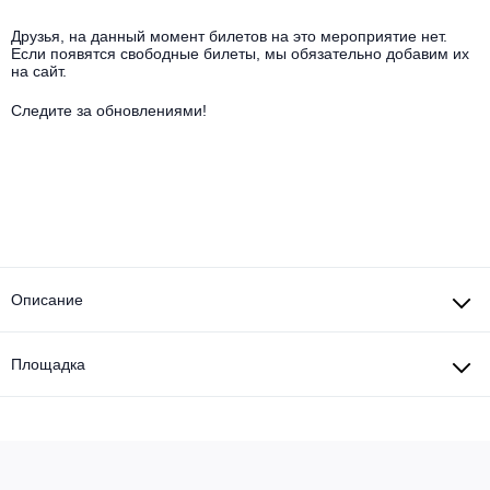
Другое для детей
Поп и эстрада
Известные актёры
Все события
Друзья, на данный момент билетов на это мероприятие нет.
Если появятся свободные билеты, мы обязательно добавим их
Детский концерт
Альтернатива
на сайт.
Комедия
Следите за обновлениями!
Детский спектакль
Классическая музыка
Все события
Творческий вечер
Детское шоу
Круиз Фест
Мюзикл, оперетта
Детский мюзикл
Open-air на ВДНХ
Балет
Джаз и блюз
Драма
Описание
Этно, фолк, кантри
Музыкальный спектакль
Площадка
Рок
Спектакль
Шансон, романс, авторская песня
Иммерсивный спектакль