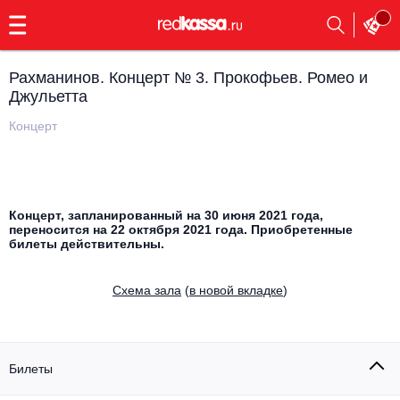
с
9:00
до
23:00
Рахманинов. Концерт № 3. Прокофьев. Ромео и
Заказать
Джульетта
обратный
звонок
Концерт
Главная
Все события
Выбрать мероприятие
Инди
Все события
Концерт, запланированный на 30 июня 2021 года,
переносится на 22 октября 2021 года. Приобретенные
Как купить
Электронная музыка
билеты действительны.
Rap, hip-hop, RnB
Все события
Cхема зала
(
в новой вкладке
)
Контакты
Панк
Поэтический вечер
Все события
Выбрать другой город
Концерты на теплоходе
Билеты
Опера