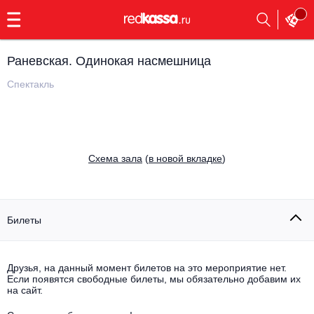
с
9:00
до
23:00
Раневская. Одинокая насмешница
Заказать
обратный
Спектакль
звонок
Главная
Все события
Выбрать мероприятие
Инди
Cхема зала
(
в новой вкладке
)
Все события
Как купить
Электронная музыка
Rap, hip-hop, RnB
Билеты
Все события
Контакты
Панк
Поэтический вечер
Друзья, на данный момент билетов на это мероприятие нет.
Если появятся свободные билеты, мы обязательно добавим их
Все события
Выбрать другой город
Концерты на теплоходе
на сайт.
Опера