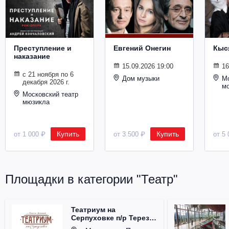
Металл
Преступление и
Евгений Онегин
Кыс
наказание
15.09.2026 19:00
16
с 21 ноября по 6
Дом музыки
Мо
декабря 2026 г.
м
Московский театр
мюзикла
Купить
Купить
от 1 000 ₽
от 3 500 ₽
от 5 
Площадки в категории "Театр"
Театриум на
Серпуховке п/р Терезы
Дуровой