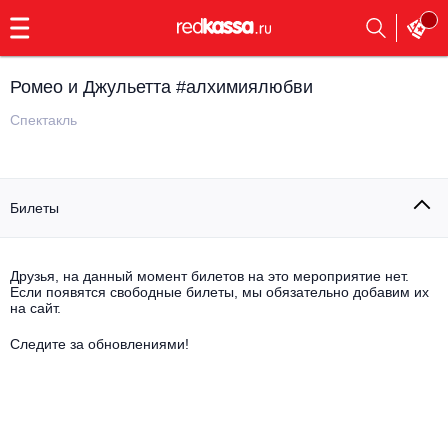
с
9:00
до
23:00
Ромео и Джульетта #алхимиялюбви
Заказать
обратный
Спектакль
звонок
Главная
Все события
Билеты
Выбрать мероприятие
Инди
Все события
Как купить
Электронная музыка
Друзья, на данный момент билетов на это мероприятие нет.
Если появятся свободные билеты, мы обязательно добавим их
на сайт.
Rap, hip-hop, RnB
Все события
Следите за обновлениями!
Контакты
Панк
Поэтический вечер
Все события
Выбрать другой город
Концерты на теплоходе
Опера