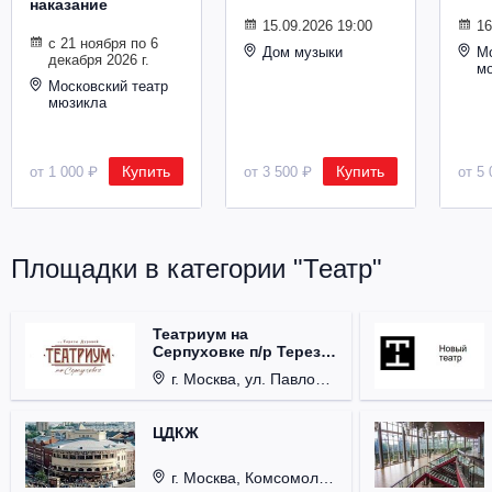
наказание
Металл
15.09.2026 19:00
16
с 21 ноября по 6
Дом музыки
Мо
декабря 2026 г.
м
Московский театр
мюзикла
Купить
Купить
от 1 000 ₽
от 3 500 ₽
от 5 
Площадки в категории "Театр"
Театриум на
Серпуховке п/р Терезы
Дуровой
г. Москва, ул. Павловская, д. 6.
ЦДКЖ
г. Москва, Комсомольская пл., д. 4.