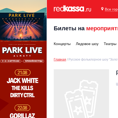
Все го
Билеты на
мероприят
Концерты
Ледовое шоу
Театры
Главная
Русское фольклорное шоу "Золо