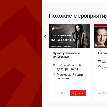
Похожие мероприятия 
Преступление и
Евге
наказание
15.
с 21 ноября по 6
До
декабря 2026 г.
Московский театр
мюзикла
Купить
от 1 000 ₽
от 3 