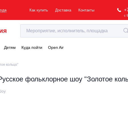
+
рода
Как купить
Доставка
Контакты
с 
ия
Детям
Куда пойти
Open Air
тое кольцо"
Русское фольклорное шоу "Золотое кол
Шоу