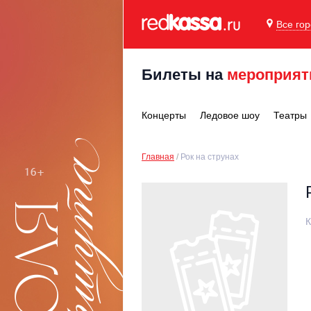
Все го
Билеты на
мероприят
Концерты
Ледовое шоу
Театры
Главная
Рок на струнах
К