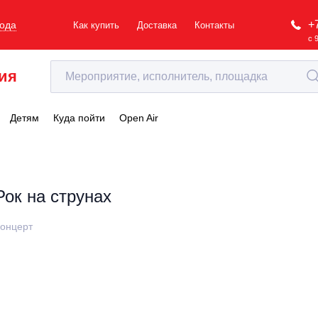
+
рода
Как купить
Доставка
Контакты
с 
ия
Детям
Куда пойти
Open Air
Рок на струнах
онцерт