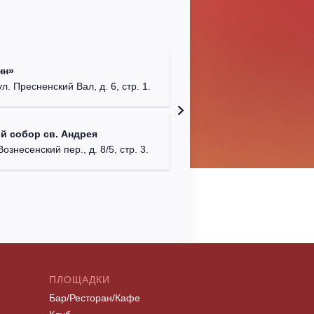
Римско-
нн»
г. Москв
ул. Пресненский Вал, д. 6, стр. 1.
Храм Хр
й собор св. Андрея
Соборо
Вознесенский пер., д. 8/5, стр. 3.
г. Моск
ПЛОЩАДКИ
Бар/Ресторан/Кафе