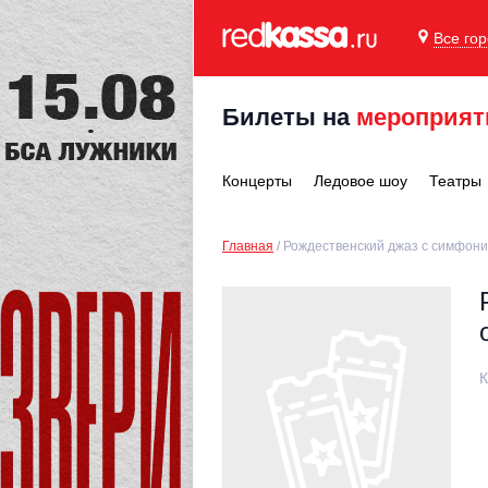
Все го
Билеты на
мероприят
Концерты
Ледовое шоу
Театры
Главная
Рождественский джаз с симфони
К