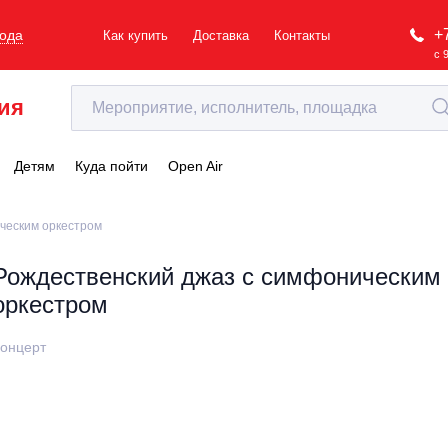
+
рода
Как купить
Доставка
Контакты
с 
ия
Детям
Куда пойти
Open Air
ческим оркестром
Рождественский джаз с симфоническим
оркестром
онцерт