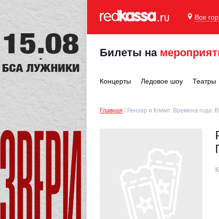
Все го
Билеты на
мероприят
Концерты
Ледовое шоу
Театры
Главная
Ренуар и Климт. Времена года: 
К