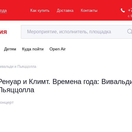
+
рода
Как купить
Доставка
Контакты
с 
ия
Детям
Куда пойти
Open Air
Вивальди и Пьяццолла
Ренуар и Климт. Времена года: Вивальд
Пьяццолла
онцерт