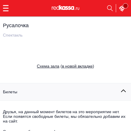
с
9:00
до
23:00
Русалочка
Заказать
обратный
Спектакль
звонок
Главная
Все события
Выбрать мероприятие
Инди
Cхема зала
(
в новой вкладке
)
Все события
Как купить
Электронная музыка
Rap, hip-hop, RnB
Билеты
Все события
Контакты
Панк
Поэтический вечер
Друзья, на данный момент билетов на это мероприятие нет.
Если появятся свободные билеты, мы обязательно добавим их
Все события
Выбрать другой город
Концерты на теплоходе
на сайт.
Опера