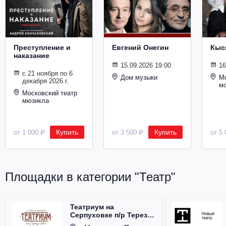
Металл
Преступление и
Евгений Онегин
Кыс
наказание
15.09.2026 19:00
16
с 21 ноября по 6
Дом музыки
Мо
декабря 2026 г.
м
Московский театр
мюзикла
Купить
Купить
от 1 000 ₽
от 3 500 ₽
от 5 
Площадки в категории "Театр"
Театриум на
Серпуховке п/р Терезы
Дуровой