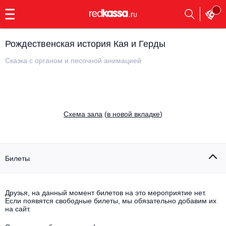
с
9:00
до
23:00
Рождественская история Кая и Герды
Заказать
обратный
Сказка с органом и песочной анимацией
звонок
Главная
Все события
Выбрать мероприятие
Инди
Cхема зала
(
в новой вкладке
)
Все события
Как купить
Электронная музыка
Rap, hip-hop, RnB
Билеты
Все события
Контакты
Панк
Поэтический вечер
Друзья, на данный момент билетов на это мероприятие нет.
Если появятся свободные билеты, мы обязательно добавим их
Все события
Выбрать другой город
Концерты на теплоходе
на сайт.
Опера