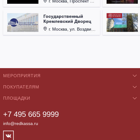
г. Москва, Проспект Мира, д. 12, стр. 9.
Государственный
Кремлевский Дворец
г. Москва, ул. Воздвиженка, д. 1, Кремль.
МЕРОПРИЯТИЯ
ПОКУПАТЕЛЯМ
Концерты
ПЛОЩАДКИ
О нас
Классика
+7 495 665 9999
Бар/Ресторан/Кафе
Как купить
Театры
info@redkassa.ru
Клуб
Возврат билетов
Фестивали
Концертный зал
Контакты
Спорт