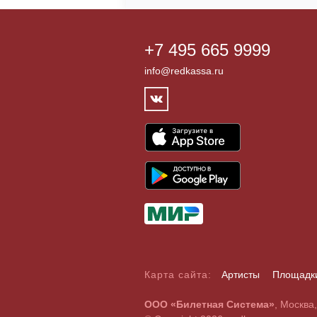
+7 495 665 9999
info@redkassa.ru
Карта сайта:
Артисты
Площадк
А
Б
В
Г
Д
Е
Ж
З
И
Й
К
Л
М
Н
О
П
Р
С
ООО «Билетная Система»
, Москва
A
B
C
D
E
F
G
H
I
J
K
L
M
N
O
P
Q
R