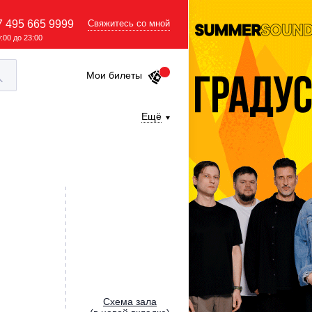
7 495 665 9999
Свяжитесь со мной
9:00 до 23:00
Мои билеты
Ещё
Cхема зала