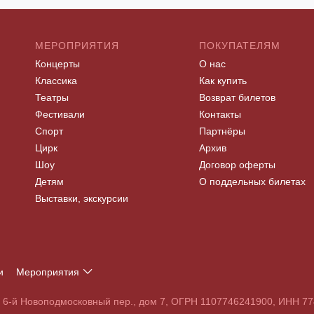
МЕРОПРИЯТИЯ
ПОКУПАТЕЛЯМ
Концерты
О нас
Классика
Как купить
Театры
Возврат билетов
Фестивали
Контакты
Спорт
Партнёры
Цирк
Архив
Шоу
Договор оферты
Детям
О поддельных билетах
Выставки, экскурсии
и
Мероприятия
Т
У
Ф
Х
Ц
Ч
Ш
Щ
Э
Ю
Я
, 6-й Новоподмосковный пер., дом 7, ОГРН 1107746241900, ИНН 
S
T
U
V
W
X
Y
Z