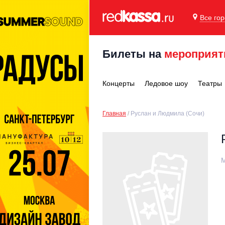
Все го
Билеты на
мероприят
Концерты
Ледовое шоу
Театры
Главная
Руслан и Людмила (Сочи)
М