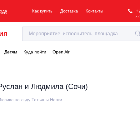
+
рода
Как купить
Доставка
Контакты
с 
ия
Детям
Куда пойти
Open Air
Руслан и Людмила (Сочи)
юзикл на льду Татьяны Навки