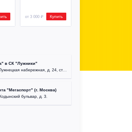
пить
Купить
Купить
от 3 000 ₽
от 8 500 ₽
Арена "
" в СК "Лужники"
Московск
Лужнецкая набережная, д. 24, стр. 5
Ледовый
та "Мегаспорт" (г. Москва)
г. Бала
Ходынский бульвар, д. 3.