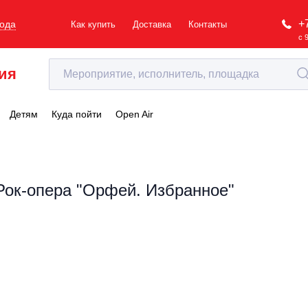
+
рода
Как купить
Доставка
Контакты
с 
ия
Детям
Куда пойти
Open Air
Рок-опера "Орфей. Избранное"