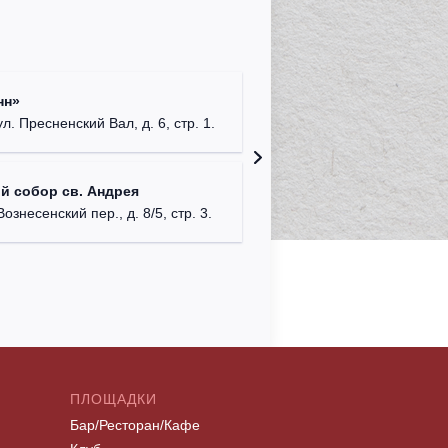
Римско-
нн»
г. Москв
ул. Пресненский Вал, д. 6, стр. 1.
Храм Хр
й собор св. Андрея
Соборо
Вознесенский пер., д. 8/5, стр. 3.
г. Моск
ПЛОЩАДКИ
Бар/Ресторан/Кафе