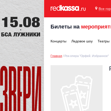
Все го
Билеты на
мероприят
Концерты
Ледовое шоу
Театры
Главная
Рок-опера "Орфей. Избранное"