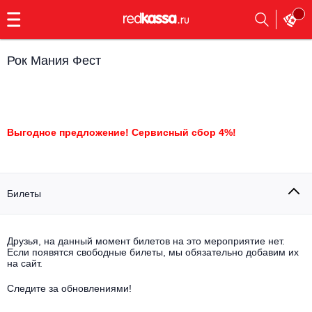
с
9:00
до
23:00
Рок Мания Фест
Заказать
обратный
звонок
Главная
Все события
Выгодное предложение! Сервисный сбор 4%!
Выбрать мероприятие
Инди
Все события
Как купить
Электронная музыка
Билеты
Rap, hip-hop, RnB
Все события
Друзья, на данный момент билетов на это мероприятие нет.
Контакты
Панк
Если появятся свободные билеты, мы обязательно добавим их
Поэтический вечер
на сайт.
Все события
Выбрать другой город
Концерты на теплоходе
Следите за обновлениями!
Опера