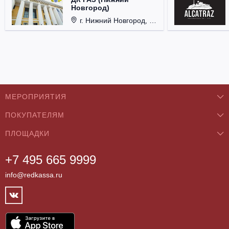
Новгород)
г. Нижний Новгород, ул. Смирнова, д. 12.
МЕРОПРИЯТИЯ
ПОКУПАТЕЛЯМ
Концерты
ПЛОЩАДКИ
О нас
Классика
+7 495 665 9999
Бар/Ресторан/Кафе
Как купить
Театры
info@redkassa.ru
Клуб
Возврат билетов
Фестивали
Концертный зал
Контакты
Спорт
Театр
Партнёры
Цирк