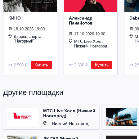
Металл
КИНО
Александр
Dab
Панайотов
18.10.2026 19:00
09
17.10.2026 19:00
Дворец спорта
М
"Нагорный"
Н
МТС Live Холл
Нижний Новгород
Купить
Купить
от 2 500 ₽
от 2 600 ₽
от 2 
Другие площадки
МТС Live Холл (Нижний
Новгород)
г. Нижний Новгород, Площадь Октябрьская, д. 1.
ДК ГАЗ (Нижний