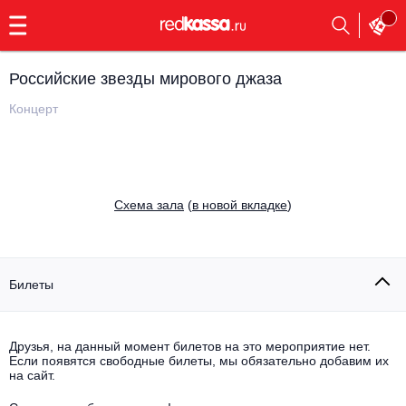
с
9:00
до
23:00
Российские звезды мирового джаза
Заказать
обратный
Концерт
звонок
Главная
Все события
Выбрать мероприятие
Инди
Cхема зала
(
в новой вкладке
)
Все события
Как купить
Электронная музыка
Rap, hip-hop, RnB
Билеты
Все события
Контакты
Панк
Поэтический вечер
Друзья, на данный момент билетов на это мероприятие нет.
Если появятся свободные билеты, мы обязательно добавим их
Все события
Выбрать другой город
Концерты на теплоходе
на сайт.
Опера