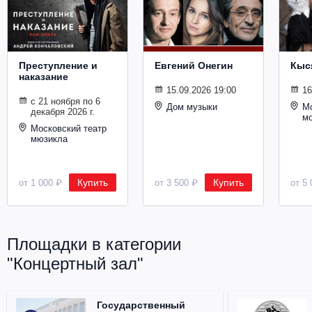
Металл
Преступление и
Евгений Онегин
Кыс
наказание
15.09.2026 19:00
16
с 21 ноября по 6
Дом музыки
Мо
декабря 2026 г.
м
Московский театр
мюзикла
Купить
Купить
от 1 000 ₽
от 3 500 ₽
от 5 
Площадки в категории
"Концертный зал"
Государственный