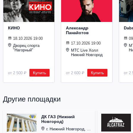
Металл
КИНО
Александр
Dab
Панайотов
18.10.2026 19:00
09
17.10.2026 19:00
Дворец спорта
М
"Нагорный"
Н
МТС Live Холл
Нижний Новгород
Купить
Купить
от 2 500 ₽
от 2 600 ₽
от 2 
Другие площадки
ДК ГАЗ (Нижний
Новгород)
г. Нижний Новгород, ул. Смирнова, д. 12.