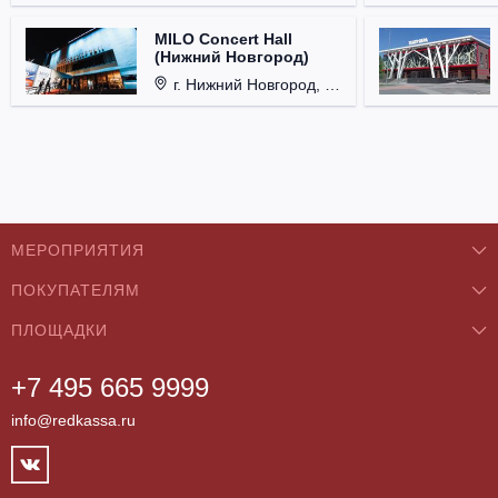
MILO Concert Hall
(Нижний Новгород)
г. Нижний Новгород, ул. Родионова, д. 4.
МЕРОПРИЯТИЯ
ПОКУПАТЕЛЯМ
Концерты
ПЛОЩАДКИ
О нас
Классика
+7 495 665 9999
Бар/Ресторан/Кафе
Как купить
Театры
info@redkassa.ru
Клуб
Возврат билетов
Фестивали
Концертный зал
Контакты
Спорт