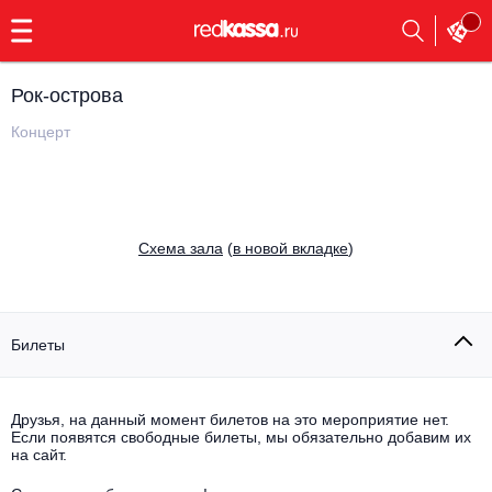
с
9:00
до
23:00
Рок-острова
Заказать
обратный
Концерт
звонок
Главная
Все события
Выбрать мероприятие
Инди
Cхема зала
(
в новой вкладке
)
Все события
Как купить
Электронная музыка
Rap, hip-hop, RnB
Билеты
Все события
Контакты
Панк
Поэтический вечер
Друзья, на данный момент билетов на это мероприятие нет.
Если появятся свободные билеты, мы обязательно добавим их
Все события
Выбрать другой город
Концерты на теплоходе
на сайт.
Опера