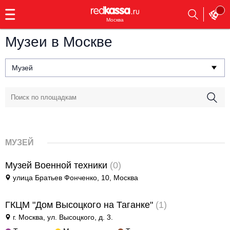
с
9:00
Москва
до
23:00
Музеи в Москве
Заказать
обратный
Музей
звонок
Главная
Все события
Выбрать мероприятие
Инди
Все события
Как купить
Электронная музыка
МУЗЕЙ
Rap, hip-hop, RnB
Все события
Музей Военной техники
(0)
улица Братьев Фонченко, 10, Москва
Контакты
Панк
Поэтический вечер
ГКЦМ "Дом Высоцкого на Таганке"
(1)
Все события
Выбрать другой город
Концерты на теплоходе
Опера
г. Москва, ул. Высоцкого, д. 3.