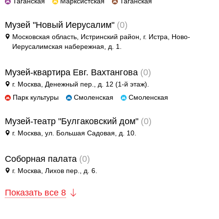
Другое для детей
Таганская
Марксистская
Таганская
Поп и эстрада
Известные актёры
Все события
Музей "Новый Иерусалим"
(0)
Детский концерт
Альтернатива
Комедия
Московская область, Истринский район, г. Истра, Ново-
Иерусалимская набережная, д. 1.
Детский спектакль
Классическая музыка
Все события
Творческий вечер
Музей-квартира Евг. Вахтангова
(0)
Детское шоу
Круиз Фест
Мюзикл, оперетта
г. Москва, Денежный пер., д. 12 (1-й этаж).
Парк культуры
Смоленская
Смоленская
Детский мюзикл
Open-air на ВДНХ
Балет
Музей-театр "Булгаковский дом"
(0)
Джаз и блюз
Драма
г. Москва, ул. Большая Садовая, д. 10.
Этно, фолк, кантри
Музыкальный спектакль
Соборная палата
(0)
г. Москва, Лихов пер., д. 6.
Рок
Спектакль
Показать все
8
Шансон, романс, авторская песня
Иммерсивный спектакль