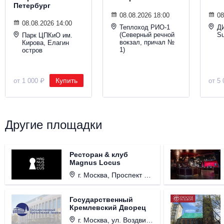
Петербург
08.08.2026 18:00
08
08.08.2026 14:00
Теплоход РИО-1
Д
(Северный речной
S
Парк ЦПКиО им.
вокзал, причал №
Кирова, Елагин
1)
остров
Купить
от 1 000 ₽
от 5 
Другие площадки
Ресторан & клуб
Magnus Locus
г. Москва, Проспект Мира, д. 12, стр. 9.
Государственный
Кремлевский Дворец
г. Москва, ул. Воздвиженка, д. 1, Кремль.