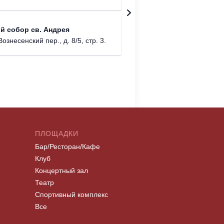
Римско-
й собор св. Андрея
г. Москв
Вознесенский пер., д. 8/5, стр. 3.
ПЛОЩАДКИ
Бар/Ресторан/Кафе
Клуб
Концертный зал
Театр
Спортивный комплекс
Все