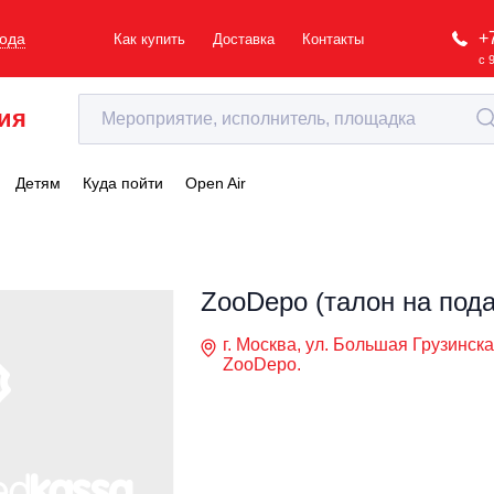
+
рода
Как купить
Доставка
Контакты
с 
ия
Детям
Куда пойти
Open Air
ZooDepo (талон на пода
г. Москва, ул. Большая Грузинская
ZooDepo.