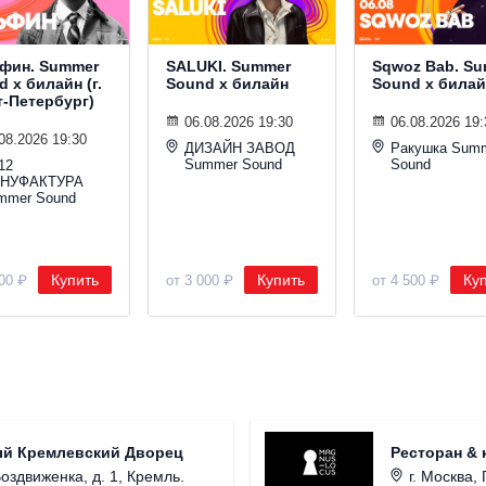
фин. Summer
SALUKI. Summer
Sqwoz Bab. S
 х билайн (г.
Sound х билайн
Sound х билай
т-Петербург)
06.08.2026 19:30
06.08.2026 19:
08.2026 19:30
ДИЗАЙН ЗАВОД
Ракушка Sum
Summer Sound
Sound
12
НУФАКТУРА
mmer Sound
Купить
Купить
Ку
000 ₽
от 3 000 ₽
от 4 500 ₽
ый Кремлевский Дворец
Ресторан & 
Воздвиженка, д. 1, Кремль.
г. Москва, 