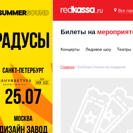
Все го
Билеты на
мероприят
Концерты
Ледовое шоу
Театры
Главная
ZooDepo (талон на подарок)