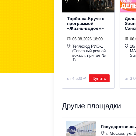
Торба-на-Круче с
Дель
программой
Sound
«Жизнь-водоем»
Санк
06.08.2026 18:00
06.
Теплоход РИО-1
10/
(Северный речной
МА
вокзал, причал №
Su
1)
Купить
от 4 500 ₽
от 3 
Другие площадки
Государственн
г. Москва, ул. 