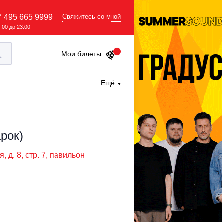
7 495 665 9999
Свяжитесь со мной
9:00 до 23:00
Мои билеты
Ещё
рок)
, д. 8, стр. 7, павильон