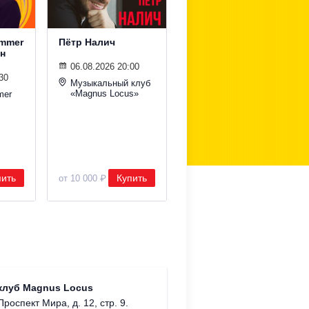
ummer
Пётр Налич
Мировые поп-хиты
н
на крыше с
симфоническим
06.08.2026 20:00
оркестром
30
Музыкальный клуб
«Magnus Locus»
mer
06.08.2026 20:00
Roof Place
пить
Купить
Купить
от 10 000 ₽
от 1 900 ₽
Храм Хр
клуб Magnus Locus
Соборо
Проспект Мира, д. 12, стр. 9.
г. Моск