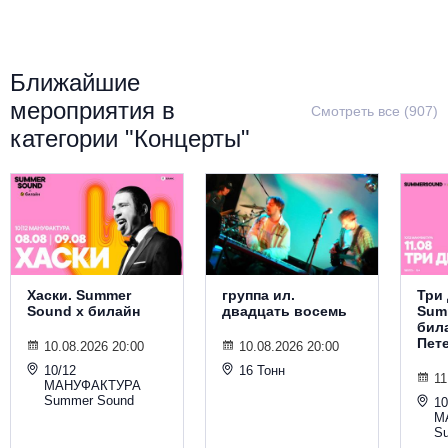
Металл
Ближайшие
мероприятия в
Смотреть все (907)
категории "Концерты"
Хаски. Summer
группа ил.
Три 
Sound х билайн
двадцать восемь
Sum
била
Пет
10.08.2026 20:00
10.08.2026 20:00
10/12
16 Тонн
11
МАНУФАКТУРА
Summer Sound
10
М
S