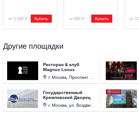
Купить
Купить
от 5 500 ₽
от 800 ₽
от 3 
Другие площадки
Ресторан & клуб
Magnus Locus
г. Москва, Проспект Мира, д. 12, стр. 9.
Государственный
Кремлевский Дворец
г. Москва, ул. Воздвиженка, д. 1, Кремль.