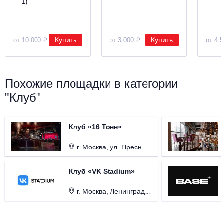
1)
Купить
Купить
от 10 000 ₽
от 3 000 ₽
от 4 
Похожие площадки в категории
"Клуб"
Клуб «16 Тонн»
г. Москва, ул. Пресненский Вал, д. 6, стр. 1.
Клуб «VK Stadium»
г. Москва, Ленинградский проспект, д. 80, стр. 17.