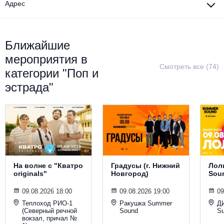
Адрес
Металл
Ближайшие
мероприятия в
Смотреть все (74)
категории "Поп и
эстрада"
На волне с "Кватро
Градусы (г. Нижний
Лол
originals"
Новгород)
Sou
09.08.2026 18:00
09.08.2026 19:00
09
Теплоход РИО-1
Ракушка Summer
Д
(Северный речной
Sound
S
вокзал, причал №