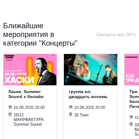
Металл
Ближайшие
мероприятия в
Смотреть все (907)
категории "Концерты"
Хаски. Summer
группа ил.
Три 
Sound х билайн
двадцать восемь
Sum
била
Пет
10.08.2026 20:00
10.08.2026 20:00
10/12
16 Тонн
11
МАНУФАКТУРА
Summer Sound
10
М
S