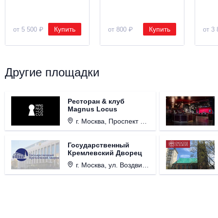
Купить
Купить
от 5 500 ₽
от 800 ₽
от 3 
Другие площадки
Ресторан & клуб
Magnus Locus
г. Москва, Проспект Мира, д. 12, стр. 9.
Государственный
Кремлевский Дворец
г. Москва, ул. Воздвиженка, д. 1, Кремль.