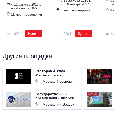
с 13 августа 2026 г.
с 
по 30 января 2027 г.
по
с 12 августа 2026 г.
по 9 января 2027 г.
7 мест проведения
4 
11 мест проведения
Купить
Купить
от 1 000 ₽
от 1 000 ₽
от 1 
Другие площадки
Ресторан & клуб
Magnus Locus
г. Москва, Проспект Мира, д. 12, стр. 9.
Государственный
Кремлевский Дворец
г. Москва, ул. Воздвиженка, д. 1, Кремль.