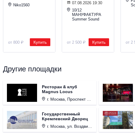
Р
07.08.2026 19:30
Niko1560
S
10/12
МАНУФАКТУРА
Summer Sound
Купить
Купить
от 800 ₽
от 2 500 ₽
от 2 
Другие площадки
Ресторан & клуб
Magnus Locus
г. Москва, Проспект Мира, д. 12, стр. 9.
Государственный
Кремлевский Дворец
г. Москва, ул. Воздвиженка, д. 1, Кремль.