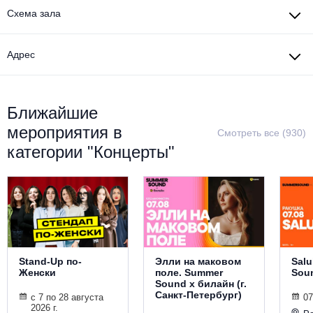
Металл
Схема зала
Адрес
Ближайшие
мероприятия в
Смотреть все (930)
категории "Концерты"
Stand-Up по-
Элли на маковом
Salu
Женски
поле. Summer
Sou
Sound х билайн (г.
Санкт-Петербург)
с 7 по 28 августа
07
2026 г.