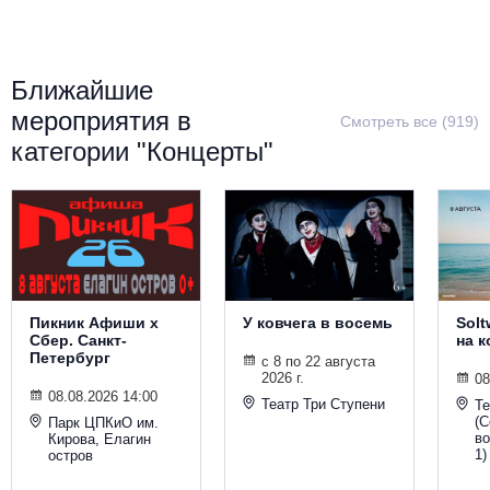
Металл
Ближайшие
мероприятия в
Смотреть все (919)
категории "Концерты"
Пикник Афиши х
У ковчега в восемь
Solt
Сбер. Санкт-
на 
Петербург
с 8 по 22 августа
2026 г.
08
08.08.2026 14:00
Театр Три Ступени
Т
(С
Парк ЦПКиО им.
во
Кирова, Елагин
1)
остров