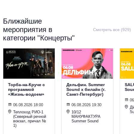
Металл
Ближайшие
мероприятия в
Смотреть все (929)
категории "Концерты"
Торба-на-Круче с
Дельфин. Summer
SAL
программой
Sound х билайн (г.
Sou
«Жизнь-водоем»
Санкт-Петербург)
06
06.08.2026 18:00
06.08.2026 19:30
Д
S
Теплоход РИО-1
10/12
(Северный речной
МАНУФАКТУРА
вокзал, причал №
Summer Sound
1)