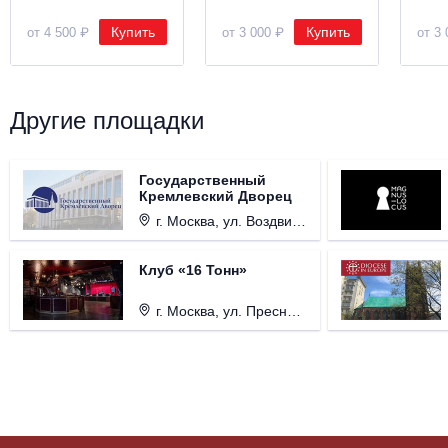
Купить
Купить
от 4 500 ₽
от 3 000 ₽
от 3 
Другие площадки
Государственный
Кремлевский Дворец
г. Москва, ул. Воздвиженка, д. 1, Кремль.
Клуб «16 Тонн»
г. Москва, ул. Пресненский Вал, д. 6, стр. 1.