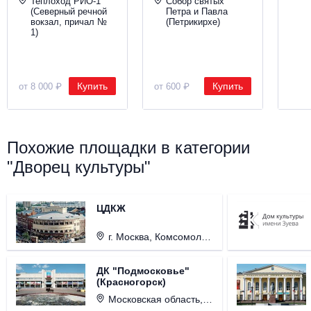
Теплоход РИО-1
Собор святых
(Северный речной
Петра и Павла
вокзал, причал №
(Петрикирхе)
1)
Купить
Купить
от 8 000 ₽
от 600 ₽
Похожие площадки в категории
"Дворец культуры"
ЦДКЖ
г. Москва, Комсомольская пл., д. 4.
ДК "Подмосковье"
(Красногорск)
Московская область, г. Красногорск, ул. Ленина, д. 3.