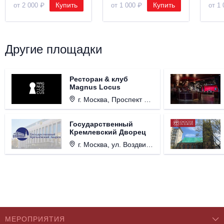
Купить
Купить
от 2 000 ₽
от 1 000 ₽
от 1 
Другие площадки
Ресторан & клуб
Magnus Locus
г. Москва, Проспект Мира, д. 12, стр. 9.
Государственный
Кремлевский Дворец
г. Москва, ул. Воздвиженка, д. 1, Кремль.
МЕРОПРИЯТИЯ