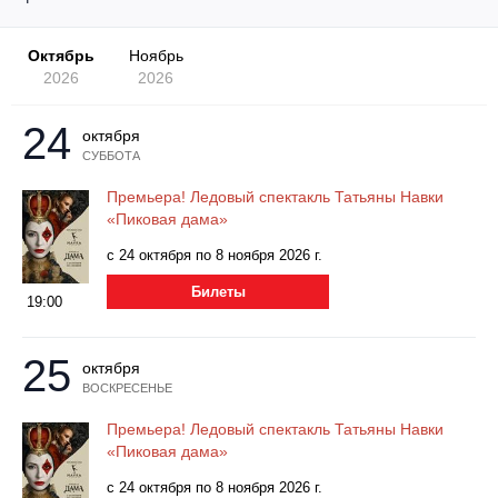
Другое для детей
Поп и эстрада
Известные актёры
Все события
Октябрь
Ноябрь
Детский концерт
Альтернатива
2026
2026
Комедия
Детский спектакль
Классическая музыка
Все события
24
Творческий вечер
октября
СУББОТА
Детское шоу
Круиз Фест
Мюзикл, оперетта
Премьера! Ледовый спектакль Татьяны Навки
«Пиковая дама»
Детский мюзикл
Open-air на ВДНХ
Балет
с 24 октября по 8 ноября 2026 г.
Джаз и блюз
Билеты
Драма
19:00
Этно, фолк, кантри
Музыкальный спектакль
25
октября
ВОСКРЕСЕНЬЕ
Рок
Спектакль
Премьера! Ледовый спектакль Татьяны Навки
«Пиковая дама»
Шансон, романс, авторская песня
Иммерсивный спектакль
с 24 октября по 8 ноября 2026 г.