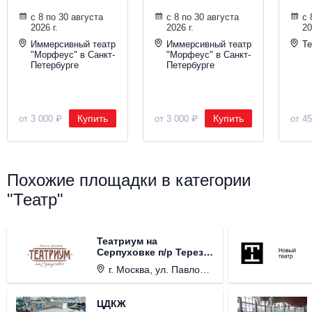
с 8 по 30 августа
с 8 по 30 августа
с 
2026 г.
2026 г.
20
Иммерсивный театр
Иммерсивный театр
Те
"Морфеус" в Санкт-
"Морфеус" в Санкт-
Петербурге
Петербурге
Купить
Купить
от 3 000 ₽
от 3 000 ₽
от 4
Похожие площадки в категории
"Театр"
Театриум на
Серпуховке п/р Терезы
Дуровой
г. Москва, ул. Павловская, д. 6.
ЦДКЖ