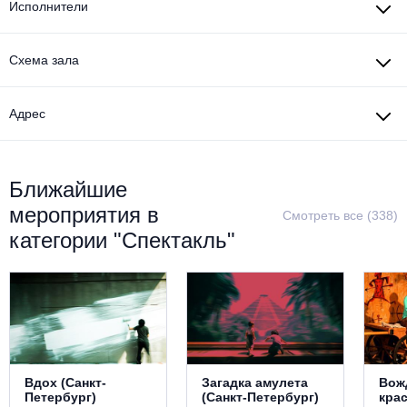
Исполнители
Металл
Схема зала
Адрес
Ближайшие
мероприятия в
Смотреть все (338)
категории "Спектакль"
Вдох (Санкт-
Загадка амулета
Вож
Петербург)
(Санкт-Петербург)
кра