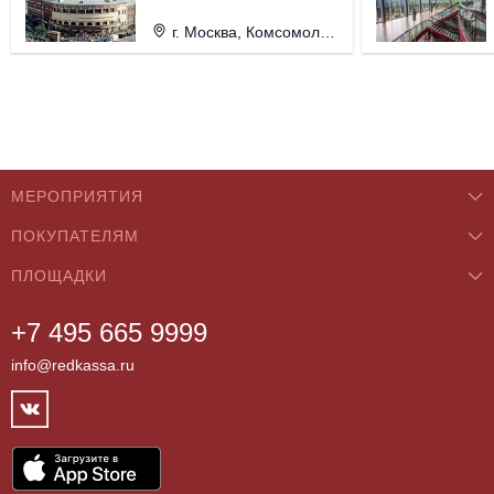
г. Москва, Комсомольская пл., д. 4.
МЕРОПРИЯТИЯ
ПОКУПАТЕЛЯМ
Концерты
ПЛОЩАДКИ
О нас
Классика
+7 495 665 9999
Бар/Ресторан/Кафе
Как купить
Театры
info@redkassa.ru
Клуб
Возврат билетов
Фестивали
Концертный зал
Контакты
Спорт
Театр
Партнёры
Цирк