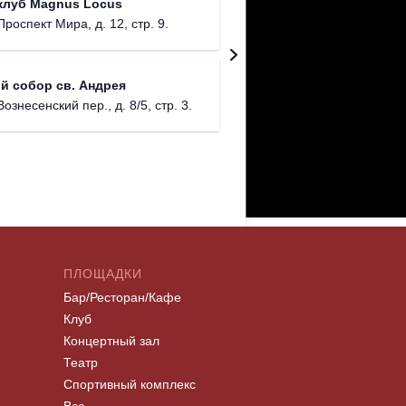
клуб Magnus Locus
Соборо
Проспект Мира, д. 12, стр. 9.
г. Моск
Римско-
й собор св. Андрея
г. Москв
Вознесенский пер., д. 8/5, стр. 3.
ПЛОЩАДКИ
Бар/Ресторан/Кафе
Клуб
Концертный зал
Театр
Спортивный комплекс