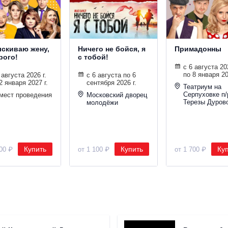
скиваю жену,
Ничего не бойся, я
Примадонны
рого!
с тобой!
с 6 августа 202
по 8 января 20
 августа 2026 г.
с 6 августа по 6
2 января 2027 г.
сентября 2026 г.
Театриум на
Серпуховке п/
 мест проведения
Московский дворец
Терезы Дуров
молодёжи
Купить
Купить
Ку
000 ₽
от 1 100 ₽
от 1 700 ₽