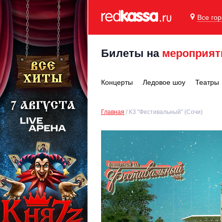
Все го
Билеты на
мероприят
Концерты
Ледовое шоу
Театры
Главная
КЗ "Фестивальный" (Сочи)