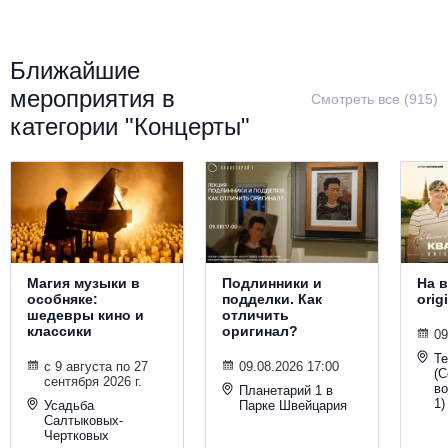
Металл
Ближайшие
мероприятия в
Смотреть все (915)
категории "Концерты"
Магия музыки в
Подлинники и
На в
особняке:
подделки. Как
orig
шедевры кино и
отличить
классики
оригинал?
09
Т
с 9 августа по 27
09.08.2026 17:00
(С
сентября 2026 г.
во
Планетарий 1 в
1)
Усадьба
Парке Швейцария
Салтыковых-
Чертковых