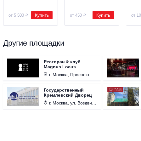
Купить
Купить
от 5 500 ₽
от 450 ₽
от 1
Другие площадки
Ресторан & клуб
Magnus Locus
г. Москва, Проспект Мира, д. 12, стр. 9.
Государственный
Кремлевский Дворец
г. Москва, ул. Воздвиженка, д. 1, Кремль.