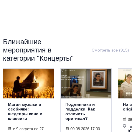
Металл
Ближайшие
мероприятия в
Смотреть все (915)
категории "Концерты"
Магия музыки в
Подлинники и
На в
особняке:
подделки. Как
orig
шедевры кино и
отличить
классики
оригинал?
09
Т
с 9 августа по 27
09.08.2026 17:00
(С