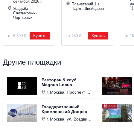
сентября 2026 г.
во
Планетарий 1 в
1)
Усадьба
Парке Швейцария
Салтыковых-
Чертковых
Купить
Купить
от 5 500 ₽
от 450 ₽
от 1
Другие площадки
Ресторан & клуб
Magnus Locus
г. Москва, Проспект Мира, д. 12, стр. 9.
Государственный
Кремлевский Дворец
г. Москва, ул. Воздвиженка, д. 1, Кремль.