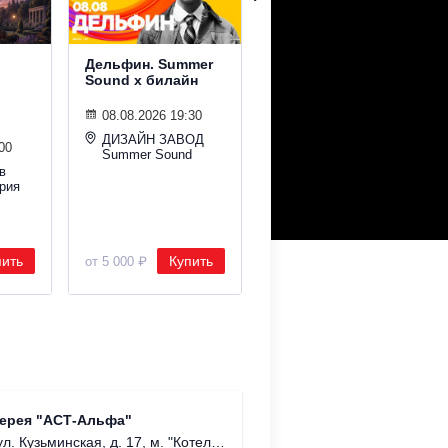
Дельфин. Summer
Гудтаймс. Summer
Sound х билайн
Sound х билайн
08.08.2026 19:30
08.08.2026 19:30
ДИЗАЙН ЗАВОД
Ракушка Summer
00
Summer Sound
Sound
в
рия
пить
Купить
Купить
от 5 000 ₽
от 2 800 ₽
Трамвай
лерея "АСТ-Альфа"
м. Чка
. Кузьминская, д. 17, м. "Котельники".