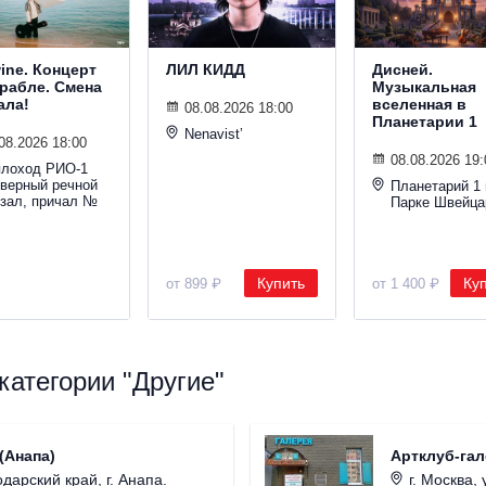
wine. Концерт
ЛИЛ КИДД
Дисней.
орабле. Смена
Музыкальная
ала!
вселенная в
08.08.2026 18:00
Планетарии 1
Nenavist’
08.2026 18:00
08.08.2026 19:
плоход РИО-1
еверный речной
Планетарий 1 
кзал, причал №
Парке Швейца
Купить
Ку
от 899 ₽
от 1 400 ₽
атегории "Другие"
(Анапа)
Артклуб-га
дарский край, г. Анапа.
г. Москва, ул