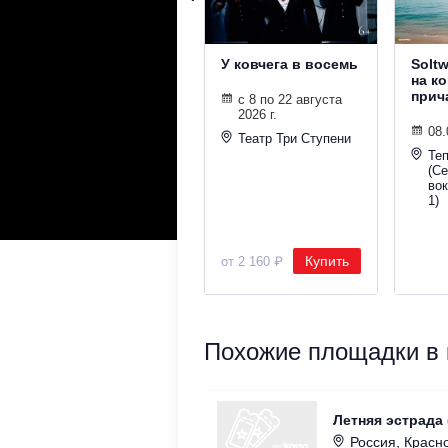
У ковчега в восемь
Solt
на к
прич
с 8 по 22 августа
2026 г.
08.
Театр Три Ступени
Те
(С
во
1)
Купить
от 2 160 ₽
Похожие площадки в к
Летняя эстрада 
Россия, Красно