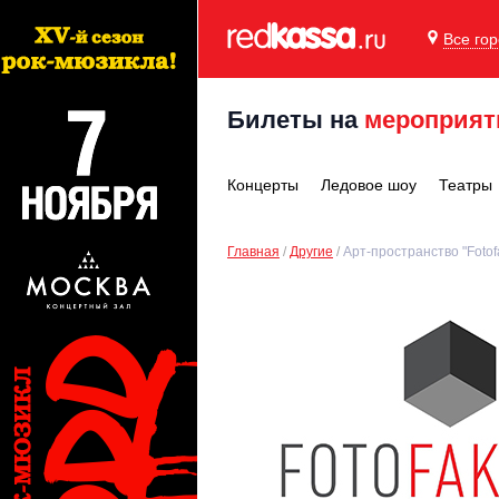
Все го
Билеты на
мероприят
Концерты
Ледовое шоу
Театры
Главная
Другие
Арт-пространство "Fotof