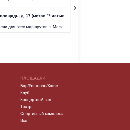
площадь, д. 17 (метро "Чистые
Простра
г. Моск
аршрутов: г. Москва, Покровская площадь, д. 17 (метро "Чистые пруды").
ПЛОЩАДКИ
Бар/Ресторан/Кафе
Клуб
Концертный зал
Театр
Спортивный комплекс
Все