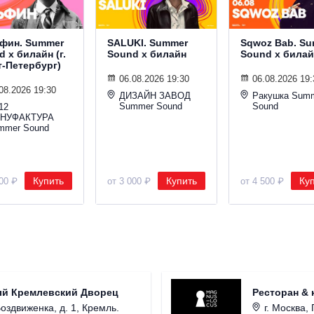
фин. Summer
SALUKI. Summer
Sqwoz Bab. S
 х билайн (г.
Sound х билайн
Sound х билай
т-Петербург)
06.08.2026 19:30
06.08.2026 19:
08.2026 19:30
ДИЗАЙН ЗАВОД
Ракушка Sum
Summer Sound
Sound
12
НУФАКТУРА
mmer Sound
Купить
Купить
Ку
000 ₽
от 3 000 ₽
от 4 500 ₽
ый Кремлевский Дворец
Ресторан & 
Воздвиженка, д. 1, Кремль.
г. Москва, 