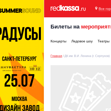
Все го
Билеты на
мероприят
Концерты
Ледовое шоу
Театры
Главная
ДК им. В.И. Ленина (г. Серпухов)