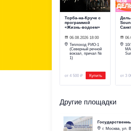
Торба-на-Круче с
Дель
программой
Sound
«Жизнь-водоем»
Санк
06.08.2026 18:00
06.
Теплоход РИО-1
10/
(Северный речной
МА
вокзал, причал №
Su
1)
Купить
от 4 500 ₽
от 3 
Другие площадки
Государственн
г. Москва, ул. 