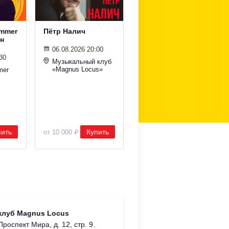
ummer
Пётр Налич
Мировые поп-хиты
н
на крыше с
симфоническим
06.08.2026 20:00
оркестром
30
Музыкальный клуб
«Magnus Locus»
mer
06.08.2026 20:00
Roof Place
пить
Купить
Купить
от 10 000 ₽
от 1 900 ₽
Храм Хр
клуб Magnus Locus
Соборо
Проспект Мира, д. 12, стр. 9.
г. Моск