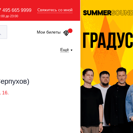
7 495 665 9999
Свяжитесь со мной
9:00 до 23:00
Мои билеты
Ещё
Серпухов)
. 16.