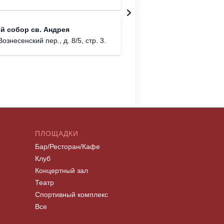
Римско-
й собор св. Андрея
г. Москв
Вознесенский пер., д. 8/5, стр. 3.
ПЛОЩАДКИ
Бар/Ресторан/Кафе
Клуб
Концертный зал
Театр
Спортивный комплекс
Все