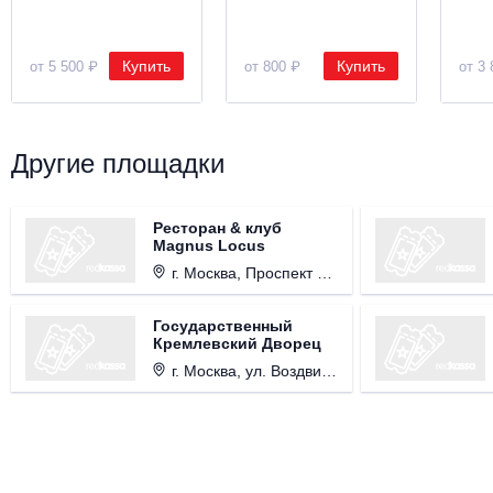
Купить
Купить
от 5 500 ₽
от 800 ₽
от 3 
Другие площадки
Ресторан & клуб
Magnus Locus
г. Москва, Проспект Мира, д. 12, стр. 9.
Государственный
Кремлевский Дворец
г. Москва, ул. Воздвиженка, д. 1, Кремль.