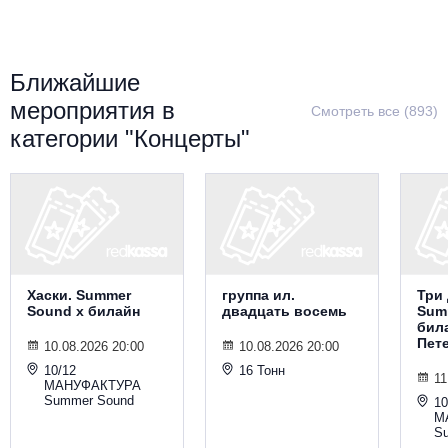
Металл
Ближайшие
мероприятия в
Смотреть все (893)
категории "Концерты"
Хаски. Summer
группа ил.
Три 
Sound х билайн
двадцать восемь
Sum
била
Пет
10.08.2026 20:00
10.08.2026 20:00
10/12
16 Тонн
11
МАНУФАКТУРА
Summer Sound
10
М
S