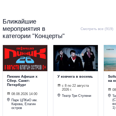
Металл
Ближайшие
мероприятия в
Смотреть все (919)
категории "Концерты"
Пикник Афиши х
У ковчега в восемь
Solt
Сбер. Санкт-
на 
Петербург
с 8 по 22 августа
2026 г.
08
08.08.2026 14:00
Театр Три Ступени
Т
(С
Парк ЦПКиО им.
во
Кирова, Елагин
1)
остров