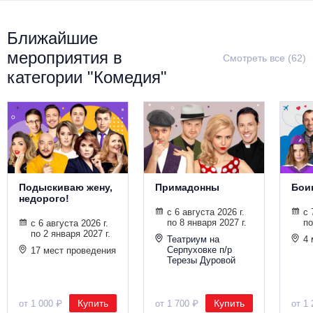
Ближайшие
мероприятия в
Смотреть все (62)
категории "Комедия"
Подыскиваю жену,
Примадонны
Бои
недорого!
с 6 августа 2026 г.
с 
по 8 января 2027 г.
по
с 6 августа 2026 г.
по 2 января 2027 г.
Театриум на
4 
Серпуховке п/р
17 мест проведения
Терезы Дуровой
Купить
Купить
от 1 000 ₽
от 1 700 ₽
от 1 