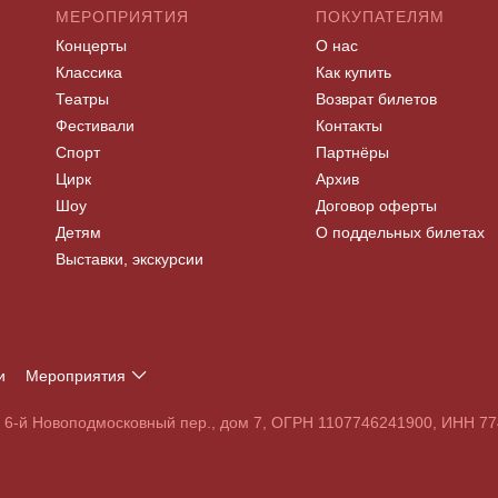
МЕРОПРИЯТИЯ
ПОКУПАТЕЛЯМ
Концерты
О нас
Классика
Как купить
Театры
Возврат билетов
Фестивали
Контакты
Спорт
Партнёры
Цирк
Архив
Шоу
Договор оферты
Детям
О поддельных билетах
Выставки, экскурсии
и
Мероприятия
Т
У
Ф
Х
Ц
Ч
Ш
Щ
Э
Ю
Я
, 6-й Новоподмосковный пер., дом 7, ОГРН 1107746241900, ИНН 
S
T
U
V
W
X
Y
Z