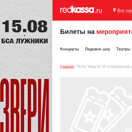
Все го
Билеты на
мероприят
Концерты
Ледовое шоу
Театры
Главная
Театр "Квартет И" в помещении 