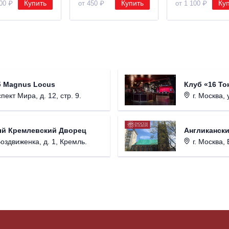
Купить
Купить
Ку
000 ₽
от 450 ₽
от 1 100 ₽
б Magnus Locus
Клуб «16 То
пект Мира, д. 12, стр. 9.
г. Москва, 
ый Кремлевский Дворец
Англикански
Воздвиженка, д. 1, Кремль.
г. Москва, 