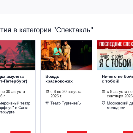
ия в категории "Спектакль"
дка амулета
Вождь
Ничего не бойс
кт-Петербург)
краснокожих
с тобой!
 по 30 августа
с 8 по 30 августа
с 8 августа по
6 г.
2026 г.
сентября 2026 
мерсивный театр
Театр ТургеневЪ
Московский д
орфеус" в Санкт-
молодёжи
тербурге