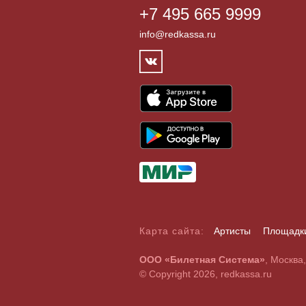
+7 495 665 9999
info@redkassa.ru
Карта сайта:
Артисты
Площадк
А
Б
В
Г
Д
Е
Ж
З
И
Й
К
Л
М
Н
О
П
Р
С
ООО «Билетная Система»
, Москва
A
B
C
D
E
F
G
H
I
J
K
L
M
N
O
P
Q
R
© Copyright 2026, redkassa.ru
0
1
2
3
4
5
6
7
8
9