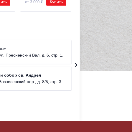
пить
Купить
Купить
от 3 000 ₽
от 3 000 ₽
Римско-
нн»
г. Москв
ул. Пресненский Вал, д. 6, стр. 1.
Храм Хр
й собор св. Андрея
Соборо
Вознесенский пер., д. 8/5, стр. 3.
г. Моск