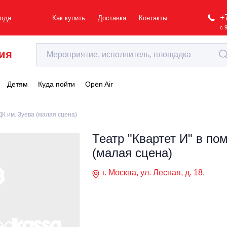
+
рода
Как купить
Доставка
Контакты
с 
ия
Детям
Куда пойти
Open Air
ДК им. Зуева (малая сцена)
Театр "Квартет И" в п
(малая сцена)
г. Москва, ул. Лесная, д. 18.