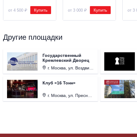
Купить
Купить
от 4 500 ₽
от 3 000 ₽
от 3 
Другие площадки
Государственный
Кремлевский Дворец
г. Москва, ул. Воздвиженка, д. 1, Кремль.
Клуб «16 Тонн»
г. Москва, ул. Пресненский Вал, д. 6, стр. 1.