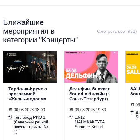
Металл
Ближайшие
мероприятия в
Смотреть все (932)
категории "Концерты"
Торба-на-Круче с
Дельфин. Summer
SAL
программой
Sound х билайн (г.
Sou
«Жизнь-водоем»
Санкт-Петербург)
06
06.08.2026 18:00
06.08.2026 19:30
Д
S
Теплоход РИО-1
10/12
(Северный речной
МАНУФАКТУРА
вокзал, причал №
Summer Sound
1)