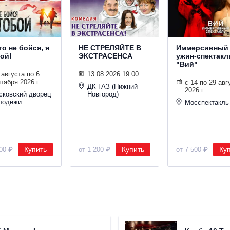
о не бойся, я
НЕ СТРЕЛЯЙТЕ В
Иммерсивный
бой!
ЭКСТРАСЕНСА
ужин-спектакл
"Вий"
 августа по 6
13.08.2026 19:00
тября 2026 г.
с 14 по 29 авг
ДК ГАЗ (Нижний
2026 г.
сковский дворец
Новгород)
лодёжи
Мосспектакль
Купить
Купить
Ку
100 ₽
от 1 200 ₽
от 7 500 ₽