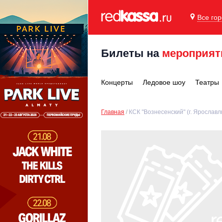
Все го
Билеты на
мероприят
Концерты
Ледовое шоу
Театры
Главная
КСК "Вознесенский" (г. Ярославл