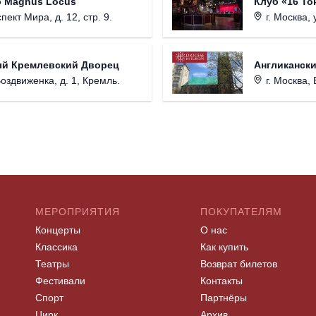
б Magnus Locus
Клуб «16 То
пект Мира, д. 12, стр. 9.
г. Москва, 
ый Кремлевский Дворец
Англикански
Воздвиженка, д. 1, Кремль.
г. Москва, 
МЕРОПРИЯТИЯ
ПОКУПАТЕЛЯМ
Концерты
О нас
Классика
Как купить
Театры
Возврат билетов
Фестивали
Контакты
Спорт
Партнёры
Цирк
Архив