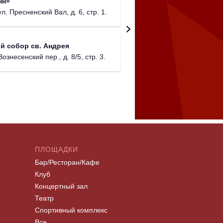
нн»
Соборо
ул. Пресненский Вал, д. 6, стр. 1.
г. Моск
Театриу
й собор св. Андрея
Дурово
Вознесенский пер., д. 8/5, стр. 3.
г. Моск
ПЛОЩАДКИ
Бар/Ресторан/Кафе
Клуб
Концертный зал
Театр
Спортивный комплекс
Все