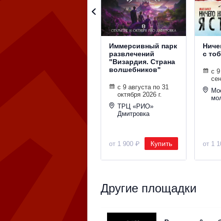
Иммерсивный парк
Ничег
развлечений
с то
"Визардия. Страна
волшебников"
с 9
сен
с 9 августа по 31
Мо
октября 2026 г.
мо
ТРЦ «РИО»
Дмитровка
Купить
от 1 900 ₽
от 1 
Другие площадки