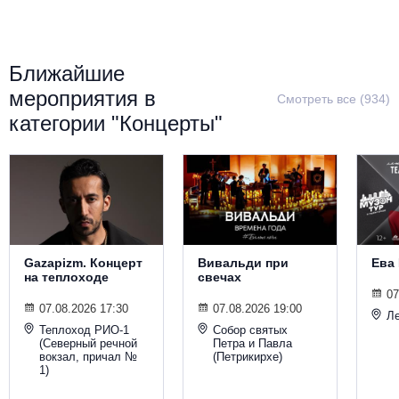
Металл
Ближайшие
мероприятия в
Смотреть все (934)
категории "Концерты"
Gazapizm. Концерт
Вивальди при
Ева
на теплоходе
свечах
07
07.08.2026 17:30
07.08.2026 19:00
Ле
Теплоход РИО-1
Собор святых
(Северный речной
Петра и Павла
вокзал, причал №
(Петрикирхе)
1)