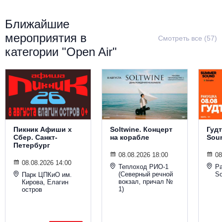
Ближайшие
мероприятия в
Смотреть все (57)
категории "Open Air"
Пикник Афиши х
Soltwine. Концерт
Гуд
Сбер. Санкт-
на корабле
Sou
Петербург
08.08.2026 18:00
08
08.08.2026 14:00
Теплоход РИО-1
Р
(Северный речной
S
Парк ЦПКиО им.
вокзал, причал №
Кирова, Елагин
1)
остров