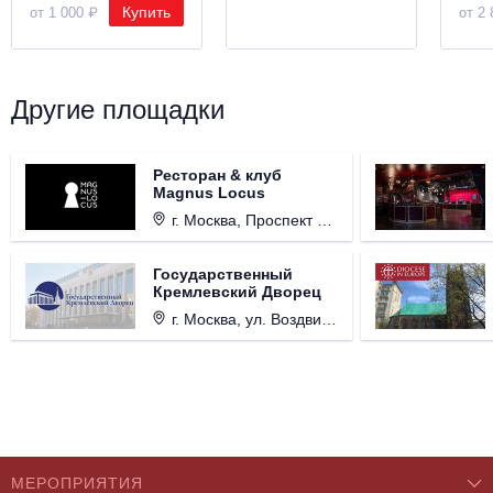
Купить
от 1 000 ₽
от 2 
Другие площадки
Ресторан & клуб
Magnus Locus
г. Москва, Проспект Мира, д. 12, стр. 9.
Государственный
Кремлевский Дворец
г. Москва, ул. Воздвиженка, д. 1, Кремль.
МЕРОПРИЯТИЯ