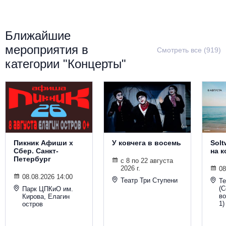
Металл
Ближайшие
мероприятия в
Смотреть все (919)
категории "Концерты"
Пикник Афиши х
У ковчега в восемь
Solt
Сбер. Санкт-
на 
Петербург
с 8 по 22 августа
2026 г.
08
08.08.2026 14:00
Театр Три Ступени
Т
(С
Парк ЦПКиО им.
во
Кирова, Елагин
1)
остров