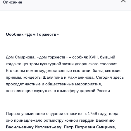
Другое для детей
Описание
Поп и эстрада
Известные актёры
Все события
Детский концерт
Альтернатива
Комедия
Детский спектакль
Классическая музыка
Все события
Особняк «Дом Торжеств»
Творческий вечер
Детское шоу
Круиз Фест
Мюзикл, оперетта
Дом Смирнова, «дом торжеств» – особняк XVIII, бывший
Детский мюзикл
Open-air на ВДНХ
когда-то центром культурной жизни дворянского сословия.
Балет
Его стены помнятхудожественные выставки, балы, светские
Джаз и блюз
приемы, концерты Шаляпина и Рахманинова. Сегодня здесь
Драма
проходят частные и общественные мероприятия,
позволяющие окунуться в атмосферу царской России.
Этно, фолк, кантри
Музыкальный спектакль
Рок
Спектакль
Первое упоминание о здании относится к 1759 году, тогда
оно принадлежало ротмистру конной гвардии
Василию
Шансон, романс, авторская песня
Иммерсивный спектакль
Васильевичу Истлентьеву
.
Петр Петрович Смирнов
,