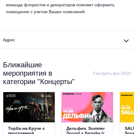
команда флористов и декораторов поможет оформить
помещение с учетом Ваших пожеланий.
Адрес
Ближайшие
мероприятия в
Смотреть все (932)
категории "Концерты"
Торба-на-Круче с
Дельфин. Summer
SAL
программой
Sound х билайн (г.
Sou