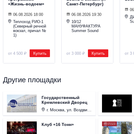
«Жизнь-водоем»
Санкт-Петербург)
06
06.08.2026 18:00
06.08.2026 19:30
Д
S
Теплоход РИО-1
10/12
(Северный речной
МАНУФАКТУРА
вокзал, причал №
Summer Sound
1)
Купить
Купить
от 4 500 ₽
от 3 000 ₽
от 3 
Другие площадки
Государственный
Кремлевский Дворец
г. Москва, ул. Воздвиженка, д. 1, Кремль.
Клуб «16 Тонн»