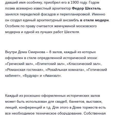
давший имя особняку, приобрел его в 1900 году. Годом
Металл
позже всемирно известный архитектор
Федор Шехтель
занялся переделкой фасадов и перепланировкой. Именно
он создал единый архитектурный ансамбль
в стиле модерн
.
Особняк по праву считается жемчужиной московского
модерна и одной из лучших работ Шехтеля.
Внутри Дома Смирнова – 8 залов, каждый из которых
оформлен в стиле определенной исторической эпохи:
«Греческий зал», «Египетский зал», «Классический зал»,
«Романская гостиная», «Рокайльная комната», «Готический
кабинет», «Будуар» и «Аванзал».
Каждый из роскошно оформленных исторических залов
может быть использован для свадеб, банкетов, выставок,
лекций, конференций и т.д. Для этого в Доме торжеств есть
все необходимое техническое оборудование. Собственная