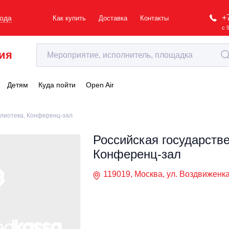
+
рода
Как купить
Доставка
Контакты
с 
ия
Детям
Куда пойти
Open Air
блиотека, Конференц-зал
Российская государств
Конференц-зал
119019, Москва, ул. Воздвиженка,