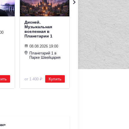
Дисней.
Дельфин. Summer
Музыкальная
Sound х билайн
вселенная в
00
Планетарии 1
08.08.2026 19:30
ДИЗАЙН ЗАВОД
08.08.2026 19:00
Summer Sound
Планетарий 1 в
Парке Швейцария
пить
Купить
Купить
от 1 400 ₽
от 5 000 ₽
Римско-
нн»