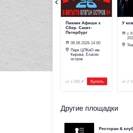
Пикник Афиши х
У ко
Сбер. Санкт-
Петербург
с 8
202
08.08.2026 14:00
Теа
Парк ЦПКиО им.
Кирова, Елагин
остров
Купить
от 1 000 ₽
от 2 
Другие площадки
Ресторан & клу