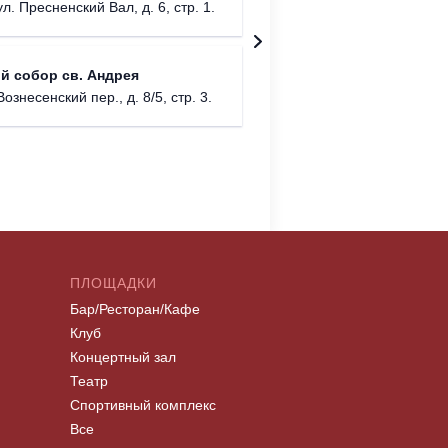
г. Москв
ул. Пресненский Вал, д. 6, стр. 1.
Храм Хр
й собор св. Андрея
Соборо
Вознесенский пер., д. 8/5, стр. 3.
г. Моск
ПЛОЩАДКИ
Бар/Ресторан/Кафе
Клуб
Концертный зал
Театр
Спортивный комплекс
Все