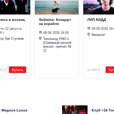
вчега в восемь
Soltwine. Концерт
ЛИЛ КИДД
на корабле
 по 22 августа
08.08.2026 18:
6 г.
08.08.2026 18:00
Nenavist’
тр Три Ступени
Теплоход РИО-1
(Северный речной
вокзал, причал №
1)
Купить
Ку
160 ₽
от 899 ₽
б Magnus Locus
Клуб «16 То