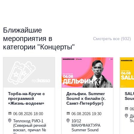
Металл
Ближайшие
мероприятия в
Смотреть все (932)
категории "Концерты"
Торба-на-Круче с
Дельфин. Summer
SAL
программой
Sound х билайн (г.
Sou
«Жизнь-водоем»
Санкт-Петербург)
06
06.08.2026 18:00
06.08.2026 19:30
Д
S
Теплоход РИО-1
10/12
(Северный речной
МАНУФАКТУРА
вокзал, причал №
Summer Sound