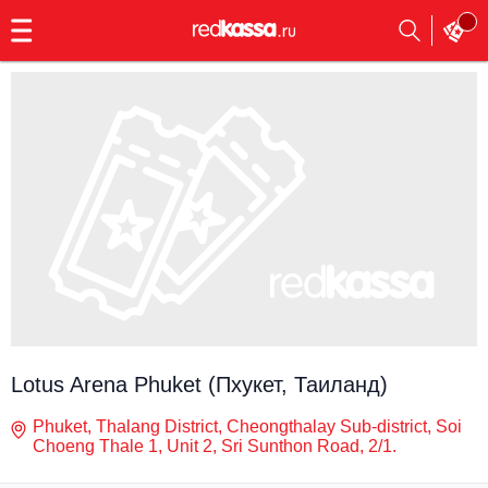
с
9:00
до
23:00
Заказать
обратный
звонок
Главная
Все события
Выбрать мероприятие
Инди
Все события
Как купить
Электронная музыка
Rap, hip-hop, RnB
Все события
Lotus Arena Phuket (Пхукет, Таиланд)
Контакты
Панк
Поэтический вечер
Phuket, Thalang District, Cheongthalay Sub-district, Soi
Все события
Choeng Thale 1, Unit 2, Sri Sunthon Road, 2/1.
Выбрать другой город
Концерты на теплоходе
Опера