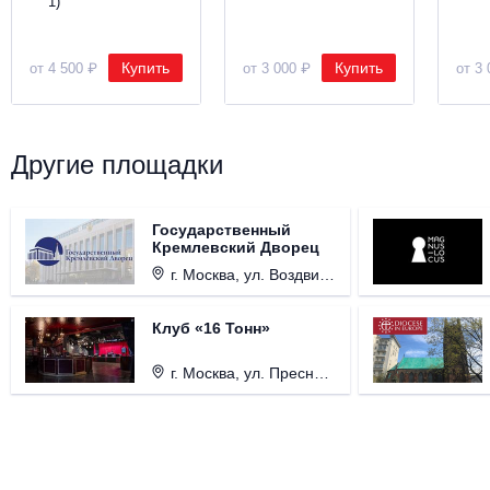
1)
Купить
Купить
от 4 500 ₽
от 3 000 ₽
от 3 
Другие площадки
Государственный
Кремлевский Дворец
г. Москва, ул. Воздвиженка, д. 1, Кремль.
Клуб «16 Тонн»
г. Москва, ул. Пресненский Вал, д. 6, стр. 1.