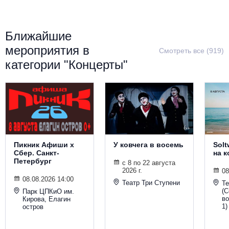
Металл
Ближайшие
мероприятия в
Смотреть все (919)
категории "Концерты"
Пикник Афиши х
У ковчега в восемь
Solt
Сбер. Санкт-
на 
Петербург
с 8 по 22 августа
2026 г.
08
08.08.2026 14:00
Театр Три Ступени
Т
(С
Парк ЦПКиО им.
во
Кирова, Елагин
1)
остров